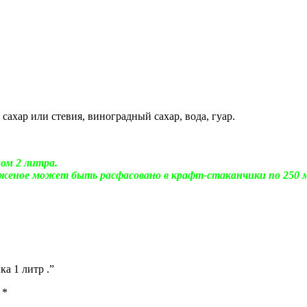
сахар или стевия, виноградный сахар, вода, гуар.
ом 2 литра.
женое может быть расфасовано в крафт-стаканчики по 250 мл
а 1 литр .”
ы
*