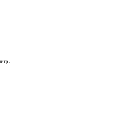
итр .